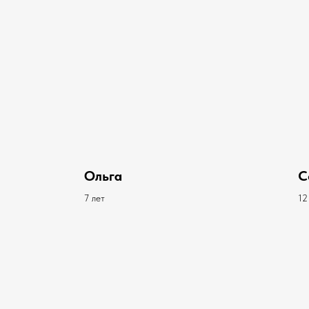
Ольга
С
7 лет
12