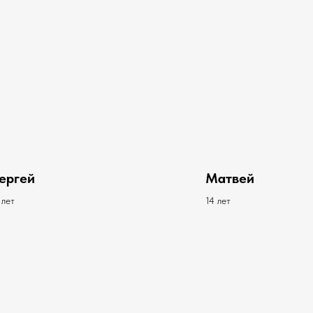
ергей
Матвей
 лет
14 лет