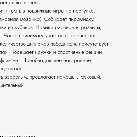
ает свою постель.
т играть в подвижные игры на прогулке,
алмазная мозаика). Собирает пирамидку,
йки из кубиков. Навыки рисования развиты,
. Часто принимает участие в творческих
количество дипломов победителя, присутствует
идах. Посещает кружки и спортивные секции.
нфликтует. Преобладающее настроение
адекватен.
ть взрослым, предлагает помощь. Ласковый,
щительный.
смерти матери