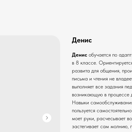
Денис
Денис
обучается по адап
в 8 классе. Ориентируетс
развита для общения, про
письма и чтения не владее
выполняет все задания пе
возникающую в процессе д
Навыки самообслуживания 
пользуется самостоятельн
моет руки, расчесывает во
застегивает сам молнию, п