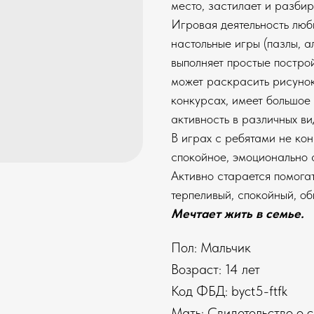
место, застилает и разбир
Игровая деятельность люби
настольные игры (пазлы, 
выполняет простые постро
может раскрасить рисунок
конкурсах, имеет большое 
активность в различных в
В играх с ребятами не ко
спокойное, эмоционально 
Активно старается помога
терпеливый, спокойный, об
Мечтает жить в семье.
Пол: Мальчик
Возраст: 14 лет
Код ФБД: byct5-ftfk
Мать: Свидетельство о 