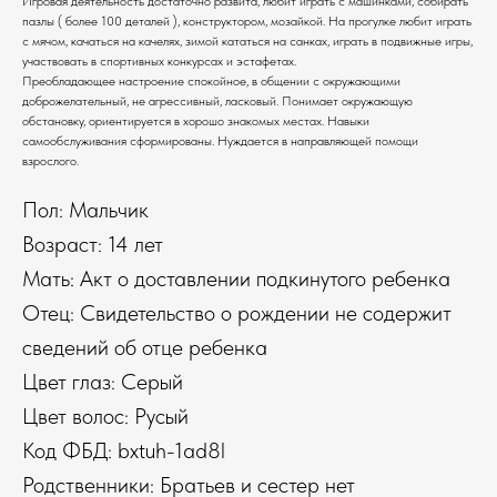
Игровая деятельность достаточно развита, любит играть с машинками, собирать
пазлы ( более 100 деталей ), конструктором, мозайкой. На прогулке любит играть
с мячом, качаться на качелях, зимой кататься на санках, играть в подвижные игры,
участвовать в спортивных конкурсах и эстафетах.
Преобладающее настроение спокойное, в общении с окружающими
доброжелательный, не агрессивный, ласковый. Понимает окружающую
обстановку, ориентируется в хорошо знакомых местах. Навыки
самообслуживания сформированы. Нуждается в направляющей помощи
взрослого.
Пол: Мальчик
Возраст: 14 лет
Мать: Акт о доставлении подкинутого ребенка
Отец: Свидетельство о рождении не содержит
сведений об отце ребенка
Цвет глаз: Серый
Цвет волос: Русый
Код ФБД: bxtuh-1ad8l
Родственники: Братьев и сестер нет