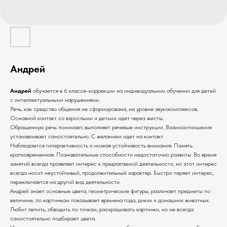
Андрей
Андрей
обучается в 6 классе-коррекции на индивидуальном обучении для детей
с интеллектуальными нарушениями.
Речь, как средство общения не сформирована, на уровне звукокомплексов.
Основной контакт со взрослыми и детьми идет через жесты.
Обращенную речь понимает, выполняет речевые инструкции. Взаимоотношения
устанавливает самостоятельно. С желанием идет на контакт.
Наблюдается гиперактивность и низкая устойчивость внимания. Память
кратковременная. Познавательные способности недостаточно развиты. Во время
занятий всегда проявляет интерес к предлагаемой деятельности, но этот интерес
всегда носит неустойчивый, продолжительный характер. Быстро теряет интерес,
переключается на другой вид деятельности.
Андрей знает основные цвета, геометрические фигуры, различает предметы по
величине, по картинкам показывает времена года, диких и домашних животных.
Любит лепить, обводить по точкам, раскрашивать картинки, но не всегда
самостоятельно подбирает цвета.