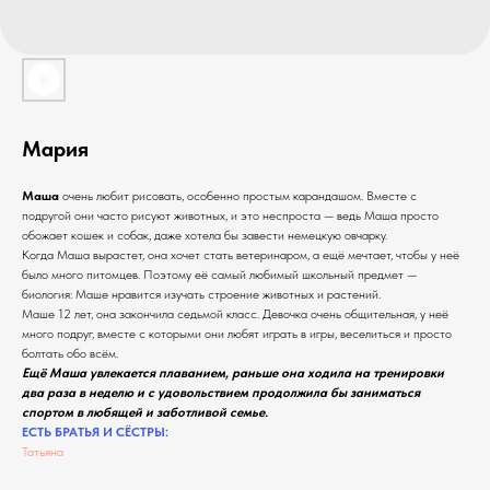
Мария
Маша
очень любит рисовать, особенно простым карандашом. Вместе с
подругой они часто рисуют животных, и это неспроста — ведь Маша просто
обожает кошек и собак, даже хотела бы завести немецкую овчарку.
Когда Маша вырастет, она хочет стать ветеринаром, а ещё мечтает, чтобы у неё
было много питомцев. Поэтому её самый любимый школьный предмет —
биология: Маше нравится изучать строение животных и растений.
Маше 12 лет, она закончила седьмой класс. Девочка очень общительная, у неё
много подруг, вместе с которыми они любят играть в игры, веселиться и просто
болтать обо всём.
Ещё Маша увлекается плаванием, раньше она ходила на тренировки
два раза в неделю и с удовольствием продолжила бы заниматься
спортом в любящей и заботливой семье.
ЕСТЬ БРАТЬЯ И СЁСТРЫ:
Татьяна